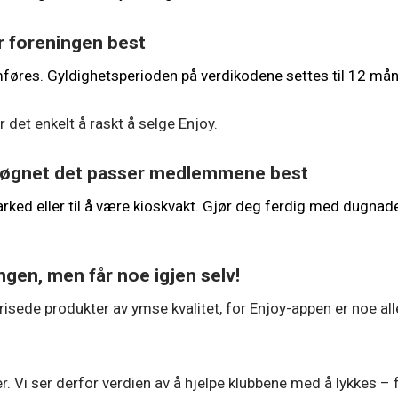
r foreningen best
res. Gyldighetsperioden på verdikodene settes til 12 måne
 det enkelt å raskt å selge Enjoy.
 døgnet det passer medlemmene best
arked eller til å være kioskvakt. Gjør deg ferdig med dugnad
gen, men får noe igjen selv!
isede produkter av ymse kvalitet, for Enjoy-appen er noe all
. Vi ser derfor verdien av å hjelpe klubbene med å lykkes – fr