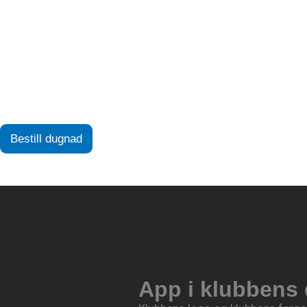
Bestill dugnad
App i klubbens