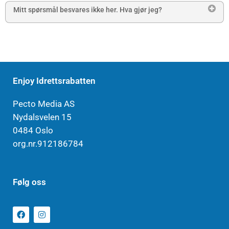
Mitt spørsmål besvares ikke her. Hva gjør jeg?
Enjoy Idrettsrabatten
Pecto Media AS
Nydalsvelen 15
0484 Oslo
org.nr.912186784
Følg oss
F
I
a
n
c
s
e
t