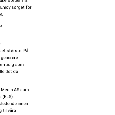
ukersteder fra
Enjoy sørget for
r.
e
e
det største. På
å generere
 samtidig som
dle det de
to Media AS som
 (ELS).
sledende innen
 til våre