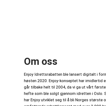
Skip
to
content
Om oss
Enjoy Idrettsrabatten ble lansert digitalt i fo
høsten 2020. Enjoy-konseptet har imidlertid e
går tilbake helt til 2004, da vi ga ut vårt først
hefte som ble solgt gjennom idretten i Oslo. 
har Enjoy utviklet seg til å bli Norges største