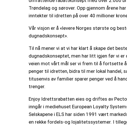
omfattende rabattkonsept med over 2.000 br
Trøndelag og sørover. Opp gjennom årene har 
inntekter til idretten på over 40 millioner krone
Vår visjon er å «levere Norges største og best
dugnadskonsept».
Til nå mener vi at vi har klart å skape det best
dugnadskonseptet, men har litt igjen før vi er 
veien mot vårt mål ser vi frem til å fortsette 
penger til idretten, bidra til mer lokal handel,
titusenvis av familier sparer penger ved å han
trenger.
Enjoy Idrettsrabatten eies og driftes av Pec
inngår i mediehuset European Loyalty Systems
Selskapene i ELS har siden 1991 vært marked
en rekke fordels-og lojalitetssystemer. I tillegg