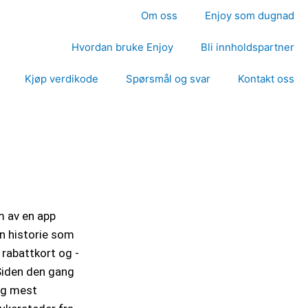
Om oss
Enjoy som dugnad
Hvordan bruke Enjoy
Bli innholdspartner
Kjøp verdikode
Spørsmål og svar
Kontakt oss
rm av en app
n historie som
e rabattkort og -
Siden den gang
 og mest